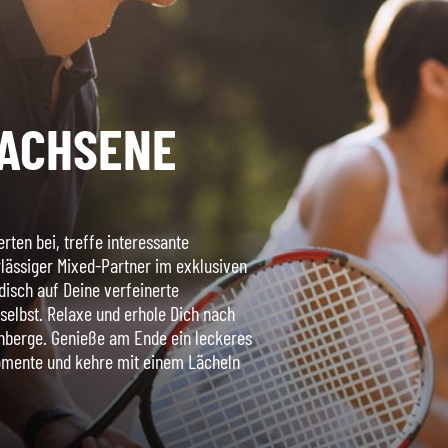
WACHSENE
rten bei, treffe interessante
lässiger Mixed-Partner im exklusiven
isch auf Deine verfeinerte
selbst. Relaxe und erhole Dich nach
nberge. Genieße am Ende ein leckeres
Momente und kehre mit einem Lächeln