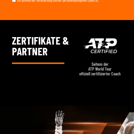
Ich stimme der Verarbeitung meiner personenbezogenen Daten zu.
ZERTIFIKATE &
PARTNER
Offizieller Botschafter der Rafael Nadal
Seitens der
Trainingsmethodik
ATP World Tour
World Mastery by Toni Nadal
offiziell zertifizierter Coach